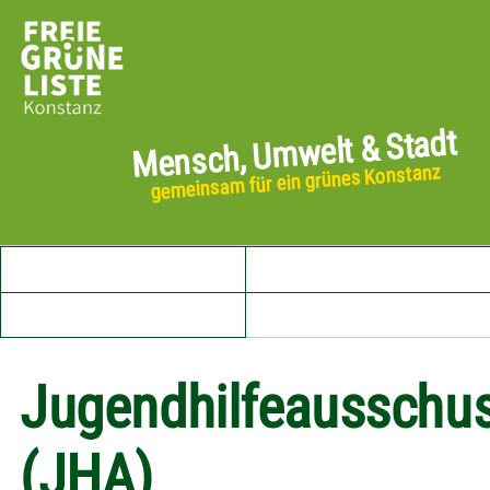
Mensch, Umwelt & Stadt
gemeinsam für ein grünes Konstanz
Startseite
Aktuelles
Unser Vorstand
Jugendhilfeausschu
(JHA)