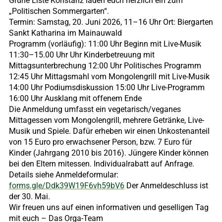
Grüne Liste Konstanz laden euch herzlich ein zum
„Politischen Sommergarten“.
Termin: Samstag, 20. Juni 2026, 11–16 Uhr Ort: Biergarten
Sankt Katharina im Mainauwald
Programm (vorläufig): 11:00 Uhr Beginn mit Live-Musik
11:30–15.00 Uhr Uhr Kinderbetreuung mit
Mittagsunterbrechung 12:00 Uhr Politisches Programm
12:45 Uhr Mittagsmahl vom Mongolengrill mit Live-Musik
14:00 Uhr Podiumsdiskussion 15:00 Uhr Live-Programm
16:00 Uhr Ausklang mit offenem Ende
Die Anmeldung umfasst ein vegetarisch/veganes
Mittagessen vom Mongolengrill, mehrere Getränke, Live-
Musik und Spiele. Dafür erheben wir einen Unkostenanteil
von 15 Euro pro erwachsener Person, bzw. 7 Euro für
Kinder (Jahrgang 2010 bis 2016). Jüngere Kinder können
bei den Eltern mitessen. Individualrabatt auf Anfrage.
Details siehe Anmeldeformular:
forms.gle/Ddk39W19F6vh59bV6
Der Anmeldeschluss ist
der 30. Mai.
Wir freuen uns auf einen informativen und geselligen Tag
mit euch – Das Orga-Team